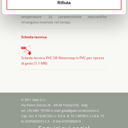
sole, dall’ozono e da altri agenti atmosferici o chimici
Rifiuta
normalmente presenti nell’aria e nell’acqua di falda.
Hanno una elevata flessibilità anche alle basse
temperature. Le caratteristiche meccaniche
rimangono invariate nel tempo.
Scheda tecnica
Scheda tecnica PVC SB Waterstop in PVC per riprese
di getto (1.1 MB)
© 2011 Gaia S.r.l.
Via Pietro Zorutti 26 - 34144 Trieste (TS) - Italy
tel. +39 0481 791555 e-mail
gaia@gaia-construction.it
Cap. Soc. € 16.667,00 i.v. R.E.A. N. TS-134799 C.C.I.A.A. TS
N. 01074350313 C.F. - P.IVA 01074350313