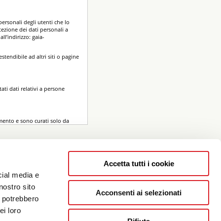
personali degli utenti che lo
tezione dei dati personali a
ll’indirizzo: gaia-
stendibile ad altri siti o pagine
ati dati relativi a persone
amento e sono curati solo da
esponsabile per la Protezione
Accetta tutti i cookie
cial media e
nostro sito
Acconsenti ai selezionati
ono, nel corso del loro
i potrebbero
icazione di Internet. Si tratta di
ei loro
essa natura potrebbero,
. In questa categoria di dati