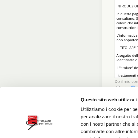
INTRODUZIO
In questa pagi
consultano. Si
coloro che int
construction.i
L’informativa 
non appartenen
IL TITOLARE
A seguito del
identificate o 
Il “titolare” 
I trattamenti
personale aut
Do il mio co
IL RESPONSA
si
Per eventuali
Questo sito web utilizza i
dei Dati Perso
* 
TIPOLOGIA DE
Utilizziamo i cookie per pe
DATI DI NAV
per analizzare il nostro tra
I sistemi inf
con i nostri partner che si
normale eserci
combinarle con altre inform
informazioni 
attraverso ela