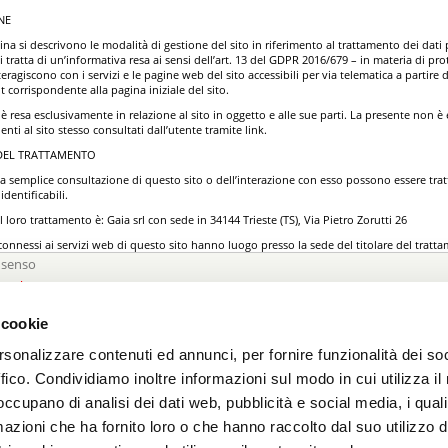
NE
na si descrivono le modalità di gestione del sito in riferimento al trattamento dei dati 
 tratta di un’informativa resa ai sensi dell’art. 13 del GDPR 2016/679 – in materia di pro
eragiscono con i servizi e le pagine web del sito accessibili per via telematica a partire da
t corrispondente alla pagina iniziale del sito.
è resa esclusivamente in relazione al sito in oggetto e alle sue parti. La presente non è e
ti al sito stesso consultati dall’utente tramite link.
 DEL TRATTAMENTO
la semplice consultazione di questo sito o dell’interazione con esso possono essere tratt
identificabili.
del loro trattamento è: Gaia srl con sede in 34144 Trieste (TS), Via Pietro Zorutti 26
 connessi ai servizi web di questo sito hanno luogo presso la sede del titolare del tratt
orizzato al trattamento.
nsenso
BILE DELLA PROTEZIONE DEI DATI
no
*
 informazioni in merito all’adeguamento normativo GDPR potete scrivere un’e-mail al R
 cookie
nali (RPD) all’indirizzo gaia@gaia-construction.it
i campi contrassegnati con l'asterisco sono obbligatori
I DATI TRATTATI
rsonalizzare contenuti ed annunci, per fornire funzionalità dei so
IGAZIONE
ffico. Condividiamo inoltre informazioni sul modo in cui utilizza il 
ormatici e le procedure software preposte al funzionamento di questo sito web acquisisc
 occupano di analisi dei dati web, pubblicità e social media, i qual
zio, alcuni dati personali la cui trasmissione è implicita nell’uso dei protocolli di comun
azioni che ha fornito loro o che hanno raccolto dal suo utilizzo d
che non sono raccolte per essere associate a interessati identificati, ma che per loro st
borazioni ed associazioni con dati detenuti da terzi, permettere di identificare gli utenti