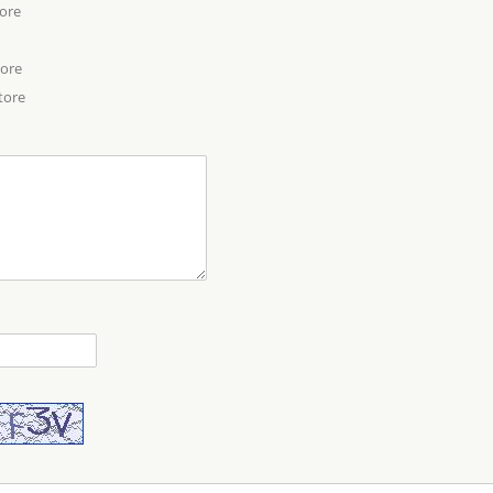
tore
tore
tore