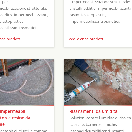
i per
l'impermeabilizzazione strutturale:
meabilizzazione strutturale:
cristalli, additivi impermeabilizzanti,
i, additivi impermeabilizzanti,
rasanti elastoplastici,
elastoplastici,
impermeabilizzanti osmotici.
abilizzanti osmotici.
enco prodotti
- Vedi elenco prodotti
 impermeabili,
Risanamenti da umidità
top e resine da
Soluzioni contro l'umidità di risalita
one
capillare: barriere chimiche,
bentonitici, giunti in gomma,
intonaci deumidificanti, rasanti