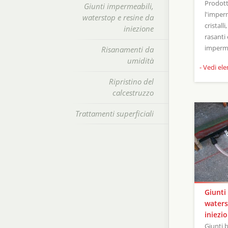
Prodott
Giunti impermeabili,
l'imper
waterstop e resine da
cristall
iniezione
rasanti 
imperme
Risanamenti da
umidità
- Vedi el
Ripristino del
calcestruzzo
Trattamenti superficiali
Giunti
waters
iniezi
Giunti 