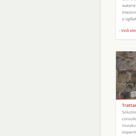
waterst
iniezio
e sigill
- Vedi el
Tratta
Soluzion
consoli
muratur
imperme