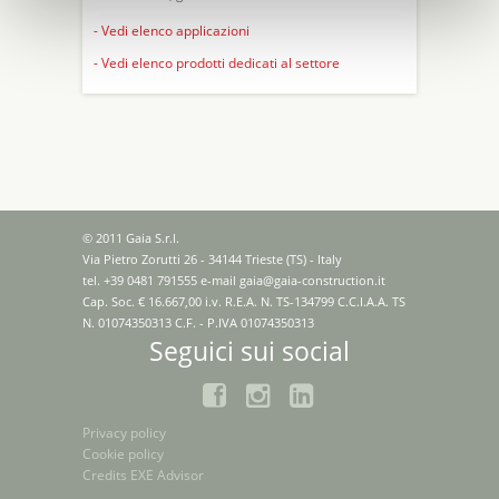
- Vedi elenco applicazioni
- Vedi elenco prodotti dedicati al settore
© 2011 Gaia S.r.l.
Via Pietro Zorutti 26 - 34144 Trieste (TS) - Italy
tel. +39 0481 791555 e-mail
gaia@gaia-construction.it
Cap. Soc. € 16.667,00 i.v. R.E.A. N. TS-134799 C.C.I.A.A. TS
N. 01074350313 C.F. - P.IVA 01074350313
Seguici sui social
Privacy policy
Cookie policy
Credits
EXE Advisor