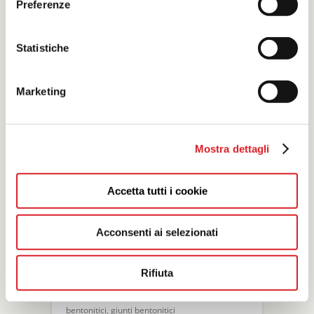
Preferenze
vasche, terrazze e poggioli,
impermeabilizzazione impianti di depurazione
e potabilizzazione, impermeabilizzazione ponti
e viadotti, impermeabilizzazione fonda
Statistiche
- Vedi elenco applicazioni
- Vedi elenco prodotti dedicati al settore
Marketing
Mostra dettagli
Accetta tutti i cookie
Acconsenti ai selezionati
Rifiuta
Impermeabilizzazione bentonitica
impermeabilizzazione con utilizzo di teli
bentonitici, giunti bentonitici