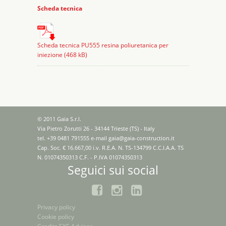
Scheda tecnica
Scheda tecnica PU555 resina poliuretanica per
iniezione (468 kB)
© 2011 Gaia S.r.l.
Via Pietro Zorutti 26 - 34144 Trieste (TS) - Italy
tel. +39 0481 791555 e-mail
gaia@gaia-construction.it
Cap. Soc. € 16.667,00 i.v. R.E.A. N. TS-134799 C.C.I.A.A. TS
N. 01074350313 C.F. - P.IVA 01074350313
Seguici sui social
Privacy policy
Cookie policy