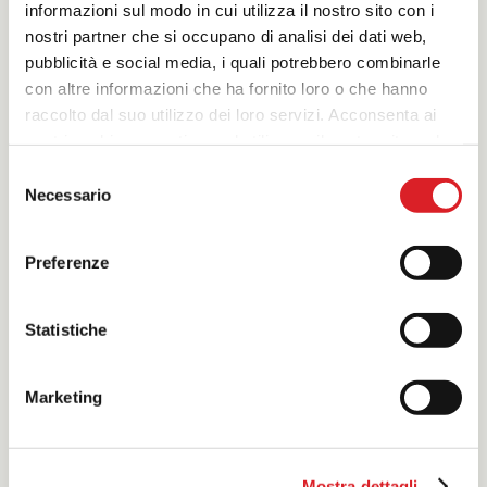
informazioni sul modo in cui utilizza il nostro sito con i
nostri partner che si occupano di analisi dei dati web,
pubblicità e social media, i quali potrebbero combinarle
con altre informazioni che ha fornito loro o che hanno
CARATTERISTICHE
raccolto dal suo utilizzo dei loro servizi. Acconsenta ai
• Sigilla in modo permanente infiltrazioni in qualsiasi
nostri cookie se continua ad utilizzare il nostro sito web.
struttura in calcestruzzo
• Rigonfia in presenza d’acqua con elevata
Selezione
espansione
Necessario
del
• Insolubile in acqua, stabile nel tempo
consenso
• Ottima adesione su calcestruzzo, mattoni, metalli
• Ottima resistenza agli agenti chimici, agli alcali, agli
Preferenze
idrocarburi
• Velocità di catalizzazione regolabile (da qualche
secondo fino a ore)
Statistiche
PROPRIETÀ
Marketing
PU 555
è una resina monocomponente a base
poliuretanica studiata per sigillare in modo
permanente infiltrazioni d’acqua in qualsiasi struttura
in calcestruzzo. Completa la sua reazione miscelato
Mostra dettagli