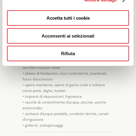
con il catalizzatore PU 555 CAT ed in presenza di
umidità. L'esapansione libera di PU 555 arriva al
2100% ed è in relazione all'acqua di contatto e alla
Accetta tutti i cookie
temperatura di esercizio.
Acconsenti ai selezionati
CAMPI DI IMPIEGO
La resina
PU 555
viene normalmente impiegata per
Rifiuta
sigillare infiltrazioni, fessurazioni o giunti difettosi in
tutte le strutture in calcestruzzo verticali o orizzontali
vecchie o nuove come:
• platee di fondazioni, muri controterra, scantinati,
fosse d’ascensore
• opere marittime, opere di genio civile e militare
come ponti, dighe, bunker
• impianti di depurazioni, fognature
• vasche di contenimento d’acqua, piscine, vasche
antincendio
• serbatoi d’acqua potabile, condotte idriche, canali
d’irrigazione
• gallerie, sottopassaggi