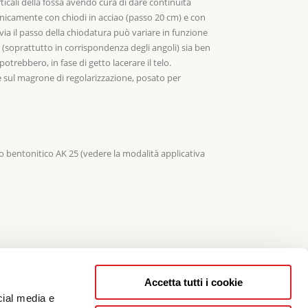
ticali della fossa avendo cura di dare continuità
anicamente con chiodi in acciao (passo 20 cm) e con
avia il passo della chiodatura può variare in funzione
ne (soprattutto in corrispondenza degli angoli) sia ben
rebbero, in fase di getto lacerare il telo.
e sul magrone di regolarizzazione, posato per
to bentonitico AK 25 (vedere la modalità applicativa
Accetta tutti i cookie
cial media e