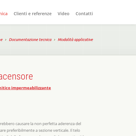
nica
Clienti e referenze
Video
Contatti
e
Documentazione tecnica
Modalità applicative
 acensore
onitico impermeabilizzante
otrebbero causare la non perfetta aderenza del
re preferibilmente a sezione verticale. Il telo