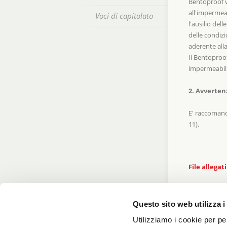
Bentoproof vi
all'impermea
Voci di capitolato
l'ausilio del
delle condizi
aderente alla
Il Bentoproo
impermeabili
2. Avverten
E' raccomanda
11).
File allegati
Questo sito web utilizza i
MA 18 - Impe
Utilizziamo i cookie per pe