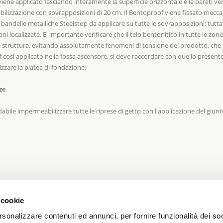
ene applicato fasciando interamente la superficie orizzontale e le pareti ver
bilizzazione con sovrapposizioni di 20 cm. Il Bentoproof viene fissato mecc
le bandelle metalliche Steelstop da applicare su tutte le sovrapposizioni; tutt
oni localizzate. E' importante verificare che il telo bentonitico in tutte le zo
 struttura, evitando assolutamente fenomeni di tensione del prodotto, che pot
f così applicato nella fossa ascensore, si deve raccordare con quello present
zzare la platea di fondazione.
ze
bile impermeabilizzare tutte le riprese di getto con l'applicazione del giun
 cookie
rmeabilizzazione fossa ascensore (846 kB)
rsonalizzare contenuti ed annunci, per fornire funzionalità dei so