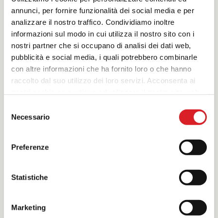
NUOVO CANTIERE
annunci, per fornire funzionalità dei social media e per
JESOLO (VE)
analizzare il nostro traffico. Condividiamo inoltre
informazioni sul modo in cui utilizza il nostro sito con i
nostri partner che si occupano di analisi dei dati web,
pubblicità e social media, i quali potrebbero combinarle
con altre informazioni che ha fornito loro o che hanno
raccolto dal suo utilizzo dei loro servizi. Acconsenta ai
nostri cookie se continua ad utilizzare il nostro sito web.
Selezione
Necessario
del
consenso
Preferenze
Realizzazione edificio residenziale con
box interrati a Jesolo (VE)
Impermeabilizzazione delle strutture
Statistiche
interrate con la tecnologia della
cristallizzazione del calcestruzzo:
sistema X-tra Mix.
Marketing