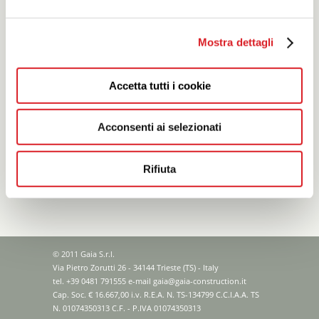
Mostra dettagli
Accetta tutti i cookie
Acconsenti ai selezionati
Rifiuta
© 2011 Gaia S.r.l.
Via Pietro Zorutti 26 - 34144 Trieste (TS) - Italy
tel. +39 0481 791555 e-mail
gaia@gaia-construction.it
Cap. Soc. € 16.667,00 i.v. R.E.A. N. TS-134799 C.C.I.A.A. TS
N. 01074350313 C.F. - P.IVA 01074350313